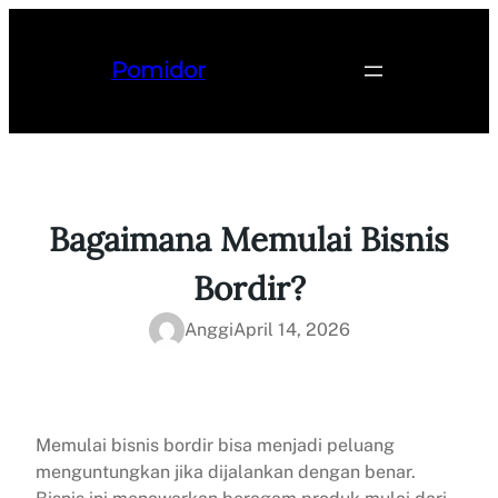
Lewati
ke
Pomidor
konten
Bagaimana Memulai Bisnis
Bordir?
Anggi
April 14, 2026
Memulai bisnis bordir bisa menjadi peluang
menguntungkan jika dijalankan dengan benar.