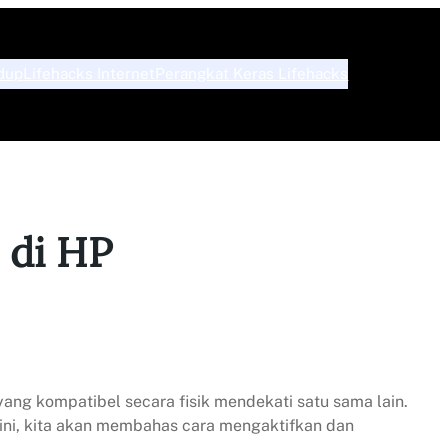
dup
Lifehacks Internet
Perangkat Keras Lifehacks
 di HP
ng kompatibel secara fisik mendekati satu sama lain.
 ini, kita akan membahas cara mengaktifkan dan