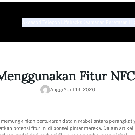
Aksesori Telepon Lifehacks
Keamanan Peretasan Hi
Menggunakan Fitur NFC
Anggi
April 14, 2026
 memungkinkan pertukaran data nirkabel antara perangkat ya
 potensi fitur ini di ponsel pintar mereka. Dalam artikel