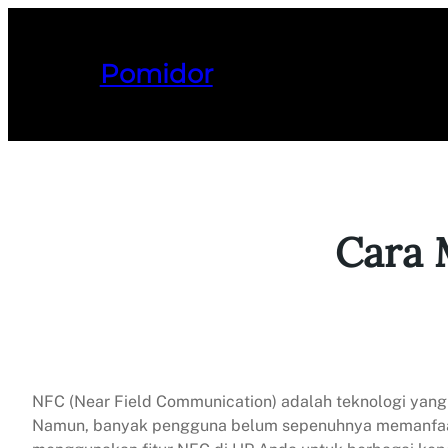
Lewati
ke
konten
Pomidor
Cara 
NFC (Near Field Communication) adalah teknologi yang
Namun, banyak pengguna belum sepenuhnya memanfaatkan