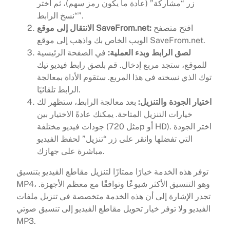
زر “مشاركة” (عادة ما يكون رمز سهم)، ثم اختر
“نسخ الرابط”.
افتح متصفح
الانتقال إلى موقع SaveFrom.net:
الويب الخاص بك واذهب إلى موقع SaveFrom.net.
لصق الرابط وبدء العملية:
في الصفحة الرئيسية
للموقع، ستجد مربع إدخال. قم بلصق رابط فيديو تيك
توك الذي نسخته في هذا المربع. ستقوم الأداة بمعالجة
الرابط تلقائيًا.
اختيار الجودة والتنزيل:
بعد معالجة الرابط، ستظهر لك
خيارات التنزيل المتاحة. يمكنك عادةً الاختيار بين
جودات فيديو مختلفة (مثل 720p أو HD). اختر الجودة
التي تفضلها وانقر على زر “تنزيل” لحفظ الفيديو
مباشرة على جهازك.
توفر هذه الخدمة خيارًا ممتازًا لتنزيل مقاطع الفيديو بتنسيق
MP4، وهو التنسيق الأكثر شيوعًا وتوافقًا مع معظم الأجهزة.
تجدر الإشارة إلى أن هذه الخدمة متخصصة في تنزيل ملفات
الفيديو ولا توفر خيار تحويل مقاطع الفيديو إلى تنسيق صوتي
MP3.